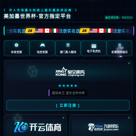
首页
/
英超
/
内容详情
24岁退役国脚复出！加盟乌兰布察
登陆蒙超联赛，曾效力狼队+国安
admin
2025-10-11
203