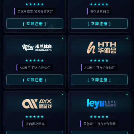
暂列第一，德西意3/4/5名，法
2026
甲仅第8
#
德西
#
欧冠
#
英超
#
实力
#
排名
#
联赛
#
177
积分
#
赛季
#
比赛
#
意甲
#
法甲
#
波兰甲
#
欧
战
22
尤文图斯再遇劲敌本菲卡，近
01月
七次交锋难尝胜果
2026