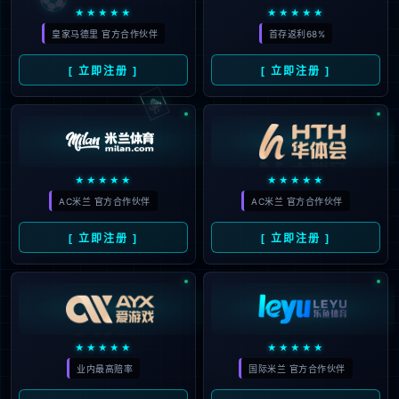
意外爆发与基恩的自我救赎
2025
#
佛罗伦萨
#
基恩
#
防守
#
爆发
#
罗马
#
进
162
球
#
比赛
#
尤文图斯
#
意甲
#
米莱斯维拉尔
#
消息资讯
#
斯维拉尔
#
帕里西
23
意甲联赛激战：佛罗伦萨迎来
12月
首胜，莫伊塞·基恩双响助力！
2025