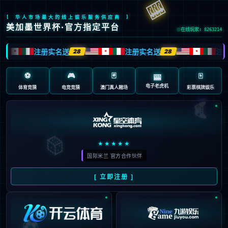
首页
/
包含"帕里西"标签的文章
29
意甲第16轮最佳阵：紫百合的
12月