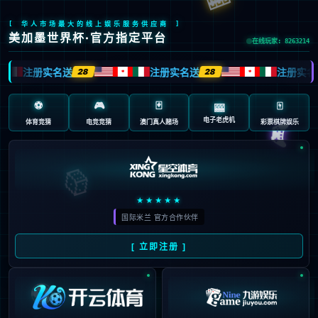
首页
/
英超
/
内容详情
“磐石”频受伤让斯洛特很无奈：没
有他利物浦防守，下降至少一档
admin
2025-10-17
180