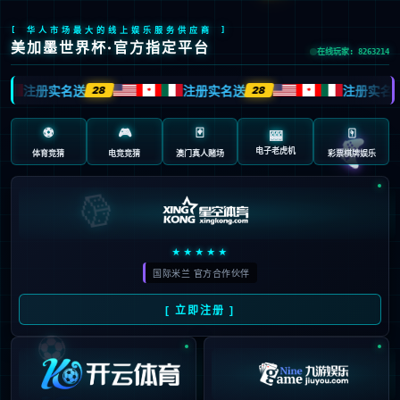
首页
/
包含"你的"标签的文章
09
抱歉《堕落之王2》，你的女性
05月