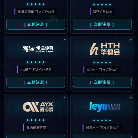
盔甲设计实在太逊了
2026
#
你的
#
之王
194
15
攒好你的荣誉：TBC周年庆
01月
PvP装备价格调整即将到来
2026