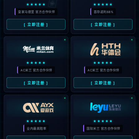
销量破2700万，新作正在开
2026
发！
#
双人
#
销量
138
23
BLG公布下路双人组Q&A：
12月
Viper自称首秀表现一般般，但
2025