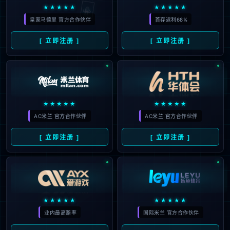
于玩家反馈
2026
#
沙漠
#
反馈
82
08
PC玩家被排除在‘核心用户’之
05月
外？Take
2026